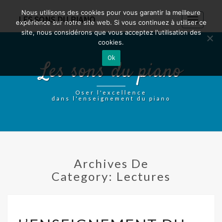
Nous utilisons des cookies pour vous garantir la meilleure
LES SONS DU PIANO
Toggle
expérience sur notre site web. Si vous continuez à utiliser ce
navigatio
site, nous considérons que vous acceptez l'utilisation des
cookies.
Ok
Les sons du piano
Oser l'excellence
dans l'enseignement du piano
Archives De
Category:
Lectures
L’ENSEIGNEMENT
DU