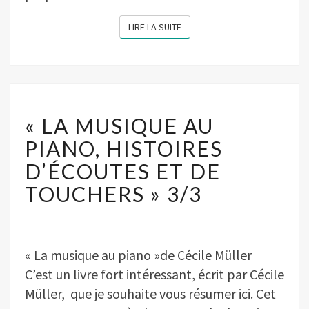
LIRE LA SUITE
LIRE LA SUITE
« LA
MUSIQUE
« LA MUSIQUE AU
AU
PIANO,
PIANO, HISTOIRES
HISTOIRES
D’ÉCOUTES ET DE
D’ÉCOUTES
ET
TOUCHERS » 3/3
DE
TOUCHERS »
3/3
« La musique au piano »de Cécile Müller
C’est un livre fort intéressant, écrit par Cécile
Müller, que je souhaite vous résumer ici. Cet