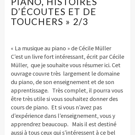
PIANO, HISTOIRES
HISTOIRES
D’ÉCOUTES ET DE
D’ÉCOUTES
ET
TOUCHERS » 2/3
DE
TOUCHERS »
2/3
« La musique au piano » de Cécile Müller
C’est un livre fort intéressant, écrit par Cécile
Müller, que je souhaite vous résumer ici. Cet
ouvrage couvre très largement le domaine
du piano, de son enseignement et de son
apprentissage. Très complet, il pourra vous
être très utile si vous souhaitez donner des
cours de piano. Et si vous n’avez pas
d’expérience dans l’enseignement, vous y
apprendrez beaucoup. Mais il est destiné
aussi à tous ceux qui s’intéressent à ce bel