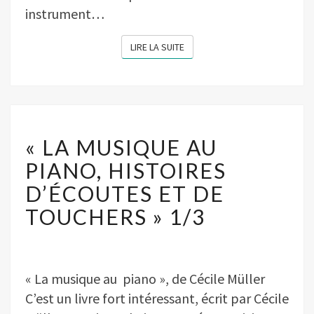
instrument…
LIRE LA SUITE
LIRE LA SUITE
« LA
MUSIQUE
« LA MUSIQUE AU
AU
PIANO,
PIANO, HISTOIRES
HISTOIRES
D’ÉCOUTES ET DE
D’ÉCOUTES
ET
TOUCHERS » 1/3
DE
TOUCHERS »
1/3
« La musique au piano », de Cécile Müller
C’est un livre fort intéressant, écrit par Cécile