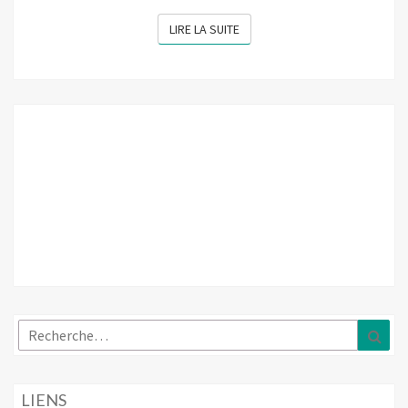
LIRE LA SUITE
LIRE LA SUITE
Rechercher :
Rec
LIENS