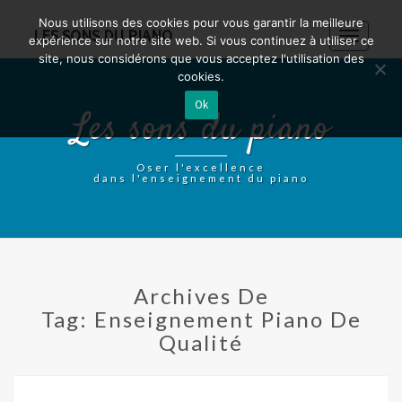
Nous utilisons des cookies pour vous garantir la meilleure
LES SONS DU PIANO
Toggle
expérience sur notre site web. Si vous continuez à utiliser ce
navigatio
site, nous considérons que vous acceptez l'utilisation des
cookies.
Ok
Les sons du piano
Oser l'excellence
dans l'enseignement du piano
Archives De
Tag:
Enseignement Piano De
Qualité
TOP