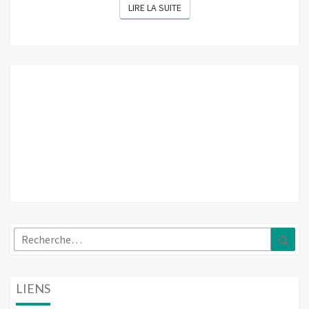
LIRE LA SUITE
LIRE LA SUITE
Rechercher :
Rec
LIENS