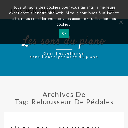
Nous utilisons des cookies pour vous garantir la meilleure
LES SONS DU PIANO
Toggle
expérience sur notre site web. Si vous continuez à utiliser ce
navigatio
site, nous considérons que vous acceptez l'utilisation des
cookies.
Ok
Les sons du piano
Oser l'excellence
dans l'enseignement du piano
Archives De
Tag:
Rehausseur De Pédales
L’ENFANT
AU